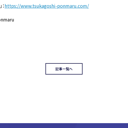
」：
https://www.tsukagoshi-ponmaru.com/
onmaru
記事一覧へ