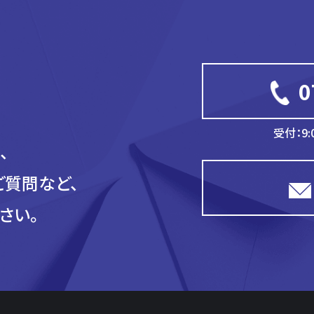
0
受付：9:
、
ご質問など、
さい。