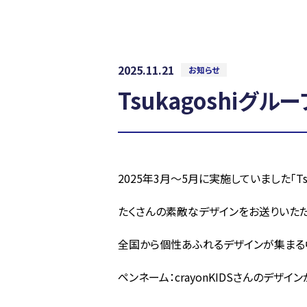
2025.11.21
お知らせ
Tsukagoshi
2025
年
3
月～
5
月に実施していました「
T
たくさんの素敵なデザインをお送りいただ
全国から個性あふれるデザインが集まる
ペンネーム：
crayonKIDS
さんのデザイン