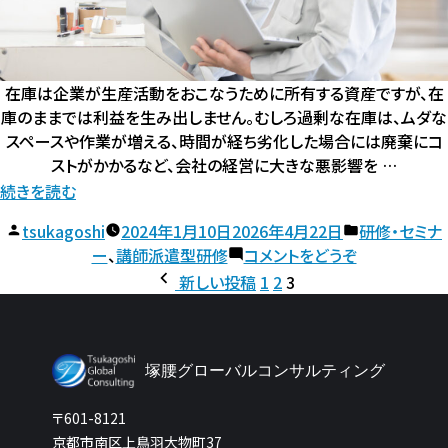
在庫は企業が生産活動をおこなうために所有する資産ですが、在
庫のままでは利益を生み出しません。むしろ過剰な在庫は、ムダな
スペースや作業が増える、時間が経ち劣化した場合には廃棄にコ
ストがかかるなど、会社の経営に大きな悪影響を …
“製
続きを読む
造
投
カ
tsukagoshi
2024年1月10日
2026年4月22日
研修・セミナ
業
稿
(製
テ
ー
、
講師派遣型研修
コメントをどうぞ
向
投
者:
造
ゴ
新しい投稿
1
2
3
け
稿
業
リ
の
向
ー:
在
ペ
け
庫
ー
塚腰グローバルコンサルティング
在
管
ジ
庫
理
〒601-8121
送
管
基
京都市南区上鳥羽大物町37
り
理