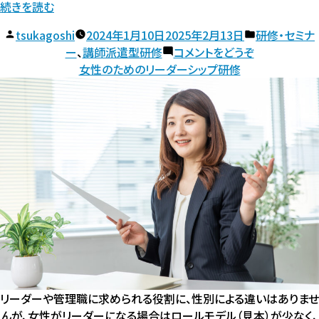
“女
続きを読む
性
投
カ
tsukagoshi
2024年1月10日
2025年2月13日
研修・セミナ
社
稿
(女
テ
ー
、
講師派遣型研修
コメントをどうぞ
員
者:
性
ゴ
女性のためのリーダーシップ研修
研
社
リ
員
ー:
修”
研
の
修)
リーダーや管理職に求められる役割に、性別による違いはありませ
んが、女性がリーダーになる場合はロールモデル（見本）が少なく、