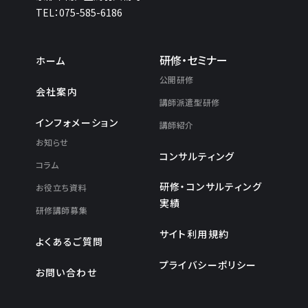
TEL：075-585-6186
礎
基
礎
研
研
修”
研修・セミナー
ホーム
修)
の
公開研修
会社案内
講師派遣型研修
インフォメーション
講師紹介
お知らせ
コンサルティング
コラム
研修・コンサルティング
お役立ち資料
実績
研修講師募集
サイト利用規約
よくあるご質問
プライバシーポリシー
お問い合わせ