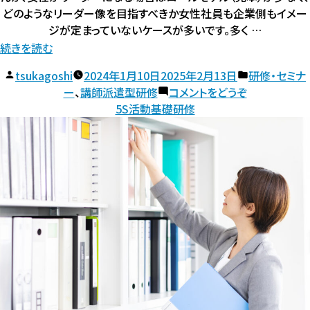
どのようなリーダー像を目指すべきか女性社員も企業側もイメー
ジが定まっていないケースが多いです。多く …
“女
続きを読む
性
投
カ
tsukagoshi
2024年1月10日
2025年2月13日
研修・セミナ
の
稿
(女
テ
ー
、
講師派遣型研修
コメントをどうぞ
た
者:
性
ゴ
5S活動基礎研修
め
の
リ
た
ー:
の
め
リ
の
ー
リ
ダ
ー
ー
ダ
シ
ー
シ
ッ
ッ
プ
プ
研
研