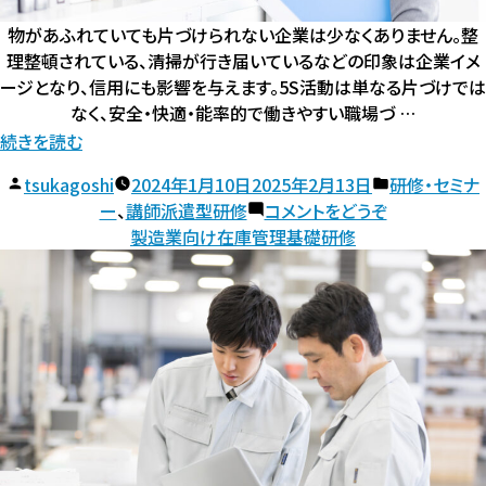
修”
修)
物があふれていても片づけられない企業は少なくありません。整
の
理整頓されている、清掃が行き届いているなどの印象は企業イメ
ージとなり、信用にも影響を与えます。5S活動は単なる片づけでは
なく、安全・快適・能率的で働きやすい職場づ …
“5S
続きを読む
活
投
カ
tsukagoshi
2024年1月10日
2025年2月13日
研修・セミナ
動
稿
(5S
テ
ー
、
講師派遣型研修
コメントをどうぞ
基
者:
活
ゴ
製造業向け在庫管理基礎研修
礎
動
リ
基
ー:
研
礎
修”
研
の
修)